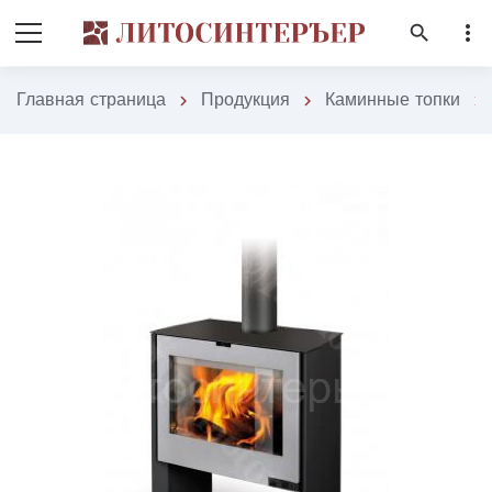
more_vert
search
Главная страница
Продукция
Каминные топки
chevron_right
chevron_right
chevron_right