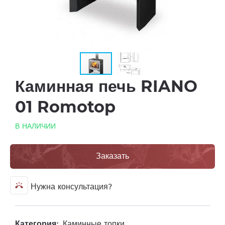
Каминная печь RIANO
01 Romotop
В НАЛИЧИИ
Заказать
ring_volume
Нужна консультация?
Категория:
Каминные топки