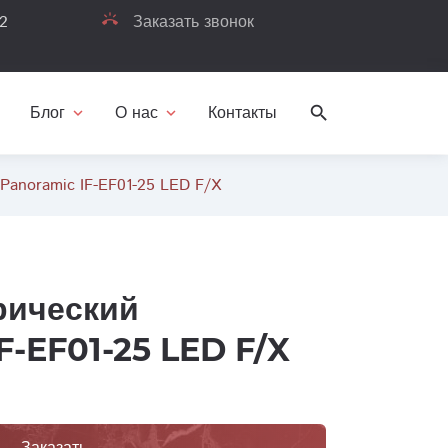
32
ring_volume
Заказать звонок
Блог
О нас
Контакты
search
re
expand_more
expand_more
Panoramic IF-EF01-25 LED F/X
рический
F-EF01-25 LED F/X