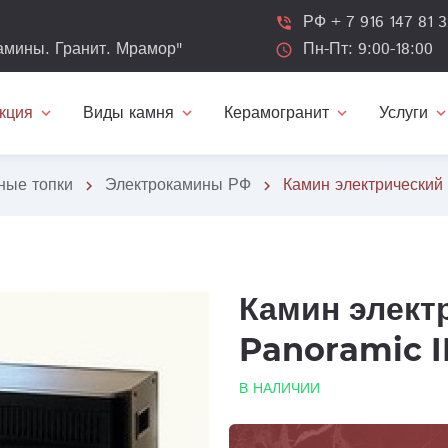
РФ + 7 916 147 81 
phone_in_talk
Камины. Гранит. Мрамор"
Пн-Пт: 9:00-18:00
schedule
Виды камня
Керамогранит
Услуги
expand_more
expand_more
expand_more
expand_mo
кция
ные топки
Электрокамины РФ
Камин электрический 
chevron_right
chevron_right
Камин элект
Panoramic I
В НАЛИЧИИ