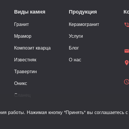
Виды камня
Продукция
К
Гранит
Керамогранит
phone_in_ta
Мрамор
Услуги
Композит кварца
Блог
emai
Известняк
О нас
location_
Травертин
schedu
Оникс
Сланец
ния работы. Нажимая кнопку "Принять" вы соглашаетесь с