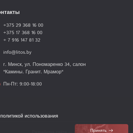
онтакты
+375 29 368 16 00
lk
+375 17 368 16 00
+ 7 916 147 81 32
info@litos.by
l
г. Минск, ул. Пономаренко 34, салон
on
"Камины. Гранит. Мрамор"
Пн-Пт: 9:00-18:00
le
 политикой использования
Принять
Разработка сайта — dev.grizzly.by