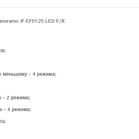
noramic IF-EF01-25 LED F/X:
ов;
к меньшему – 4 режима;
и – 2 режима;
а – 4 режима;
та;