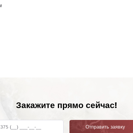
м
Закажите прямо сейчас!
375 (__) ___-__-__
Отправить заявку