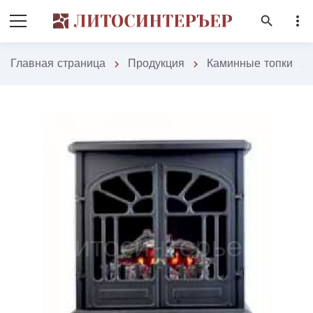
more_vert
search
Главная страница
Продукция
Каминные топки
chevron_right
chevron_right
chevron_right