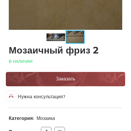
Мозаичный фриз 2
В НАЛИЧИИ
Заказать
ring_volume
Нужна консультация?
Категория:
Мозаика