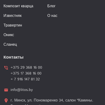
Композит кварца
Блог
Известняк
О нас
Травертин
Оникс
Сланец
Контакты
+375 29 368 16 00
phone_in_talk
+375 17 368 16 00
+ 7 916 147 81 32
info@litos.by
email
г. Минск, ул. Пономаренко 34, салон "Камины.
location_on