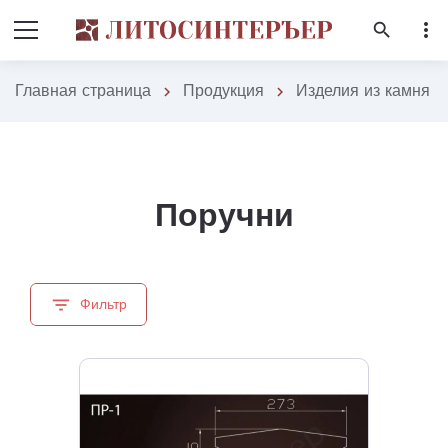
more_vert
search
Главная страница
Продукция
Изделия из камня
chevron_right
chevron_right
chevron
Поручни
filter_list
Фильтр