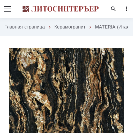
more_vert
search
Главная страница
Керамогранит
MATERIA (Итали
chevron_right
chevron_right