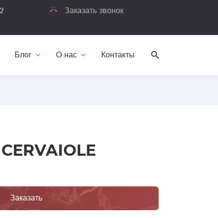
32
ring_volume
Заказать звонок
Блог
О нас
Контакты
search
re
expand_more
expand_more
 CERVAIOLE
Заказать