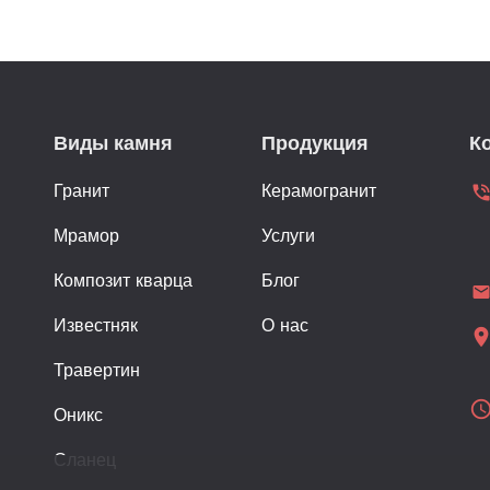
Виды камня
Продукция
К
Гранит
Керамогранит
phone_in_ta
Мрамор
Услуги
Композит кварца
Блог
emai
Известняк
О нас
location_
Травертин
schedu
Оникс
Сланец