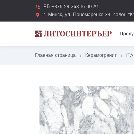
РБ +375 29 368 16 00 А1
phone_in_talk
г. Минск, ул. Пономаренко 34, салон "
location_on
Проду
Главная страница
Керамогранит
ITA
chevron_right
chevron_right